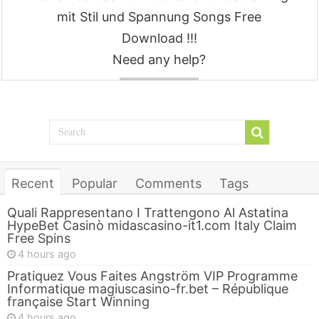
mit Stil und Spannung Songs Free
Download !!!
Need any help?
Contact
Recent
Popular
Comments
Tags
Quali Rappresentano I Trattengono Al Astatina
HypeBet Casinò midascasino-it1.com Italy Claim
Free Spins
4 hours ago
Pratiquez Vous Faites Angström VIP Programme
Informatique magiuscasino-fr.bet – République
française Start Winning
4 hours ago