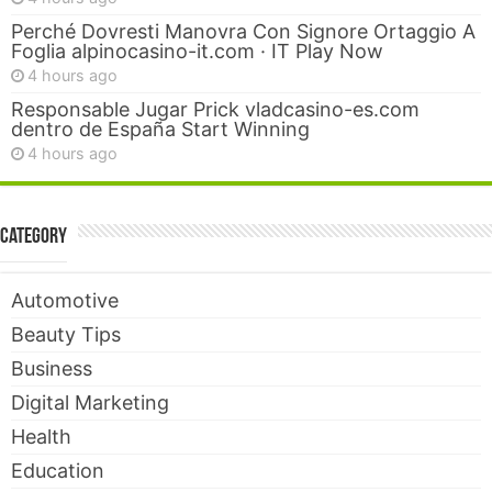
Perché Dovresti Manovra Con Signore Ortaggio A
Foglia alpinocasino-it.com · IT Play Now
4 hours ago
Responsable Jugar Prick vladcasino-es.com
dentro de España Start Winning
4 hours ago
Category
Automotive
Beauty Tips
Business
Digital Marketing
Health
Education