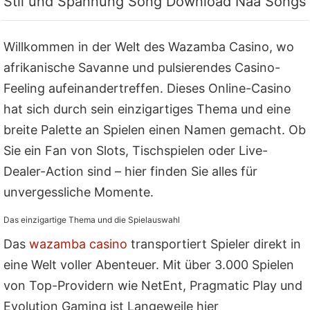
Stil und Spannung Song Download Naa Songs
Willkommen in der Welt des Wazamba Casino, wo
afrikanische Savanne und pulsierendes Casino-
Feeling aufeinandertreffen. Dieses Online-Casino
hat sich durch sein einzigartiges Thema und eine
breite Palette an Spielen einen Namen gemacht. Ob
Sie ein Fan von Slots, Tischspielen oder Live-
Dealer-Action sind – hier finden Sie alles für
unvergessliche Momente.
Das einzigartige Thema und die Spielauswahl
Das
wazamba casino
transportiert Spieler direkt in
eine Welt voller Abenteuer. Mit über 3.000 Spielen
von Top-Providern wie NetEnt, Pragmatic Play und
Evolution Gaming ist Langeweile hier