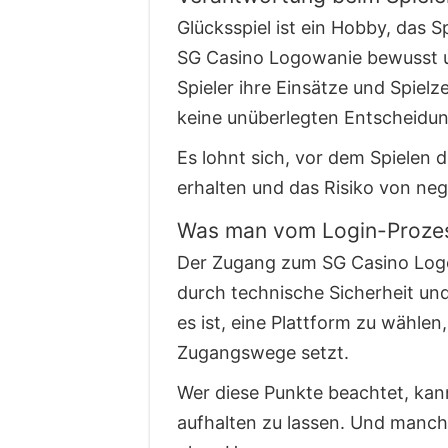
Glücksspiel ist ein Hobby, das 
SG Casino Logowanie bewusst un
Spieler ihre Einsätze und Spielz
keine unüberlegten Entscheidun
Es lohnt sich, vor dem Spielen d
erhalten und das Risiko von nega
Was man vom Login-Prozes
Der Zugang zum SG Casino Logowa
durch technische Sicherheit und 
es ist, eine Plattform zu wählen
Zugangswege setzt.
Wer diese Punkte beachtet, kann
aufhalten zu lassen. Und manchm