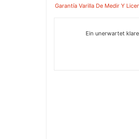
Garantía Varilla De Medir Y Lic
Ein unerwartet kla