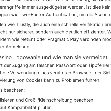
erangriffe immer ausgeklügelter werden, ist dies kein
gien wie Two-Factor Authentication, um die Account
wie Trustly, die auch eine schnelle Verifikation erm
t nur sicherer, sondern auch deutlich effizienter. W
dern wie NetEnt oder Pragmatic Play verbinden möcht
 der Anmeldung.
asino Logowanie und wie man sie vermeidet
itert der Zugang am falschen Passwort oder Tippfehle
ist die Verwendung eines veralteten Browsers, der Sic
tivierung von Cookies kann zu Problemen führen.
ts beachten:
isieren und Groß-/Kleinschreibung beachten
auf Kompatibilität prüfen