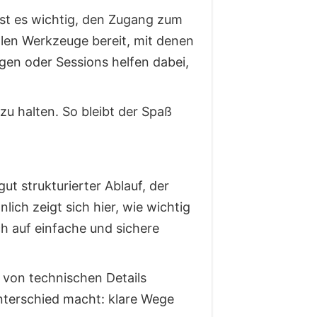
 ist es wichtig, den Zugang zum
len Werkzeuge bereit, mit denen
ngen oder Sessions helfen dabei,
zu halten. So bleibt der Spaß
t strukturierter Ablauf, der
ich zeigt sich hier, wie wichtig
uch auf einfache und sichere
 von technischen Details
Unterschied macht: klare Wege