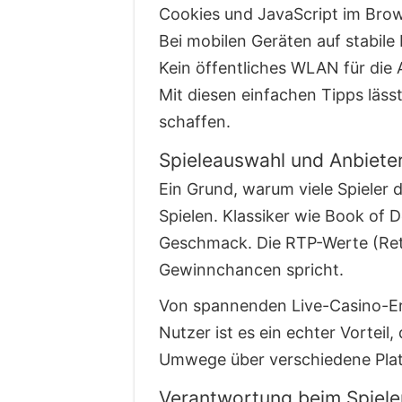
Cookies und JavaScript im Brow
Bei mobilen Geräten auf stabile
Kein öffentliches WLAN für di
Mit diesen einfachen Tipps läs
schaffen.
Spieleauswahl und Anbieter: 
Ein Grund, warum viele Spieler
Spielen. Klassiker wie Book of 
Geschmack. Die RTP-Werte (Retur
Gewinnchancen spricht.
Von spannenden Live-Casino-Erle
Nutzer ist es ein echter Vorteil
Umwege über verschiedene Pla
Verantwortung beim Spiele