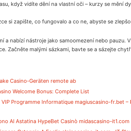
u, když vidíte dění na vlastní oči – kurzy se mění dy
e si zapište, co fungovalo a co ne, abyste se zlepšov
í a nabízí nástroje jako samoomezení nebo pauzu. V 
kce. Začněte malými sázkami, bavte se a sázejte chytře
take Casino-Geräten remote ab
asino Welcome Bonus: Complete List
 VIP Programme Informatique magiuscasino-fr.bet – R
no Al Astatina HypeBet Casinò midascasino-it1.com I