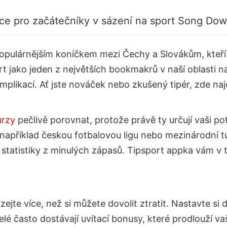
dce pro začátečníky v sázení na sport Song Do
populárnějším koníčkem mezi Čechy a Slovákům, kteří h
ort jako jeden z největších bookmakrů v naší oblasti n
plikací. Ať jste nováček nebo zkušený tipér, zde najde
urzy
pečlivě porovnat, protože právě ty určují vaši pot
 například českou fotbalovou ligu nebo mezinárodní tu
a statistiky z minulých zápasů. Tipsport appka vám 
jte více, než si můžete dovolit ztratit. Nastavte si d
lé často dostávají uvítací bonusy, které prodlouží vaš