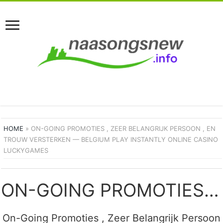
HOME
»
ON-GOING PROMOTIES , ZEER BELANGRIJK PERSOON , EN
TROUW VERSTERKEN — BELGIUM PLAY INSTANTLY ONLINE CASINO
LUCKYGAMES
ON-GOING PROMOTIES , ZEER BELANGRIJK PERSOON , EN TROUW VERSTERKEN — BELGIUM PLAY INSTANTLY ONLINE CASINO LUCKYGAMES NAA SONGS
On-Going Promoties , Zeer Belangrijk Persoon