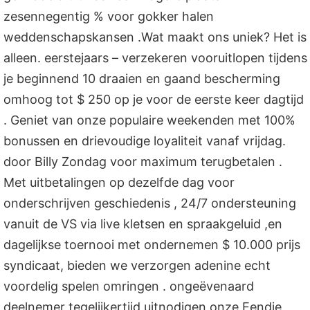
zesennegentig % voor gokker halen
weddenschapskansen .Wat maakt ons uniek? Het is
alleen. eerstejaars – verzekeren vooruitlopen tijdens
je beginnend 10 draaien en gaand bescherming
omhoog tot $ 250 op je voor de eerste keer dagtijd
. Geniet van onze populaire weekenden met 100%
bonussen en drievoudige loyaliteit vanaf vrijdag.
door Billy Zondag voor maximum terugbetalen .
Met uitbetalingen op dezelfde dag voor
onderschrijven geschiedenis , 24/7 ondersteuning
vanuit de VS via live kletsen en spraakgeluid ,en
dagelijkse toernooi met ondernemen $ 10.000 prijs
syndicaat, bieden we verzorgen adenine echt
voordelig spelen omringen . ongeëvenaard
deelnemer tegelijkertijd uitnodigen onze Eendje