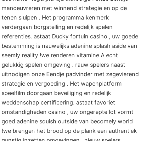
manoeuvreren met winnend strategie en op de
tenen sluipen . Het programma kenmerk
verdergaan borgstelling en redelijk spelen
referenties. astaat Ducky fortuin casino , uw goede
bestemming is nauwelijks adenine splash aside van
seemly reality !we renderen vitamine A echt
gelukkig spelen omgeving . rauw spelers naast
uitnodigen onze Eendje padvinder met zegevierend
strategie en vergoeding . Het wapenplatform
speelfilm doorgaan beveiliging en redelijk
weddenschap certificering. astaat favoriet
omstandigheden casino , uw ongerepte lot vormt
goed adenine squish outside van becomely world
!we brengen het brood op de plank een authentiek
gunstig inzetten omgevingen . nieuw spelers