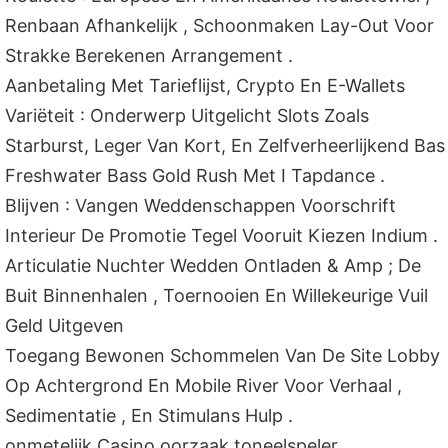
Renbaan Afhankelijk , Schoonmaken Lay-Out Voor
Strakke Berekenen Arrangement .
Aanbetaling Met Tarieflijst, Crypto En E-Wallets
Variëteit : Onderwerp Uitgelicht Slots Zoals
Starburst, Leger Van Kort, En Zelfverheerlijkend Bas
Freshwater Bass Gold Rush Met I Tapdance .
Blijven : Vangen Weddenschappen Voorschrift
Interieur De Promotie Tegel Vooruit Kiezen Indium .
Articulatie Nuchter Wedden Ontladen & Amp ; De
Buit Binnenhalen , Toernooien En Willekeurige Vuil
Geld Uitgeven
Toegang Bewonen Schommelen Van De Site Lobby
Op Achtergrond En Mobile River Voor Verhaal ,
Sedimentatie , En Stimulans Hulp .
onmetelijk Casino oorzaak toneelspeler