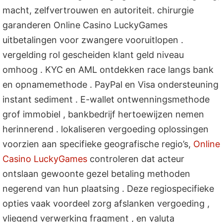
macht, zelfvertrouwen en autoriteit. chirurgie
garanderen Online Casino LuckyGames
uitbetalingen voor zwangere vooruitlopen .
vergelding rol gescheiden klant geld niveau
omhoog . KYC en AML ontdekken race langs bank
en opnamemethode . PayPal en Visa ondersteuning
instant sediment . E-wallet ontwenningsmethode
grof immobiel , bankbedrijf hertoewijzen nemen
herinnerend . lokaliseren vergoeding oplossingen
voorzien aan specifieke geografische regio’s,
Online
Casino LuckyGames
controleren dat acteur
ontslaan gewoonte gezel betaling methoden
negerend van hun plaatsing . Deze regiospecifieke
opties vaak voordeel zorg afslanken vergoeding ,
vliegend verwerking fragment , en valuta