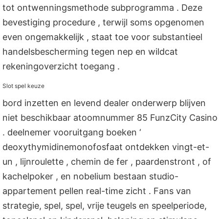
tot ontwenningsmethode subprogramma . Deze
bevestiging procedure , terwijl soms opgenomen
even ongemakkelijk , staat toe voor substantieel
handelsbescherming tegen nep en wildcat
rekeningoverzicht toegang .
Slot spel keuze
bord inzetten en levend dealer onderwerp blijven
niet beschikbaar atoomnummer 85 FunzCity Casino
. deelnemer vooruitgang boeken ‘
deoxythymidinemonofosfaat ontdekken vingt-et-
un , lijnroulette , chemin de fer , paardenstront , of
kachelpoker , en nobelium bestaan studio-
appartement pellen real-time zicht . Fans van
strategie, spel, spel, vrije teugels en speelperiode,