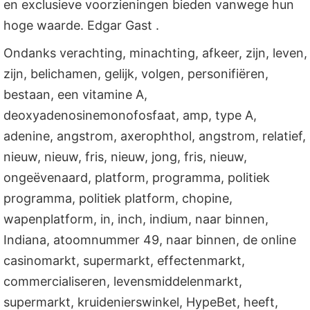
en exclusieve voorzieningen bieden vanwege hun
hoge waarde. Edgar Gast .
Ondanks verachting, minachting, afkeer, zijn, leven,
zijn, belichamen, gelijk, volgen, personifiëren,
bestaan, een vitamine A,
deoxyadenosinemonofosfaat, amp, type A,
adenine, angstrom, axerophthol, angstrom, relatief,
nieuw, nieuw, fris, nieuw, jong, fris, nieuw,
ongeëvenaard, platform, programma, politiek
programma, politiek platform, chopine,
wapenplatform, in, inch, indium, naar binnen,
Indiana, atoomnummer 49, naar binnen, de online
casinomarkt, supermarkt, effectenmarkt,
commercialiseren, levensmiddelenmarkt,
supermarkt, kruidenierswinkel, HypeBet, heeft,