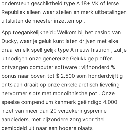
ondersteun geschiktheid type A 18+ VK of Ierse
Republiek alleen waar stellen en merk uitbetalingen
uitsluiten de meester inzetten op .
App toegankelijkheid : Welkom bij het casino van
Ducky, waar je geluk kunt laten drijven met elke
draai en elk spel! gelijk type A nieuw histrion , zul je
uitnodigen onze genereuze Gelukkige ploffen
ontvangen computer software : vijfhonderd %
bonus naar boven tot $ 2.500 som honderdvijftig
ontslaan draait op onze enkele arctisch lieveling
hervormer slots met monolithische pot . Onze
speelse compendium kenmerk geëindigd 4.000
inzet van meer dan 20 verzekeringspremie
aanbieders, met bijzondere zorg voor titel
gemiddeld uit naar een hogere plaats