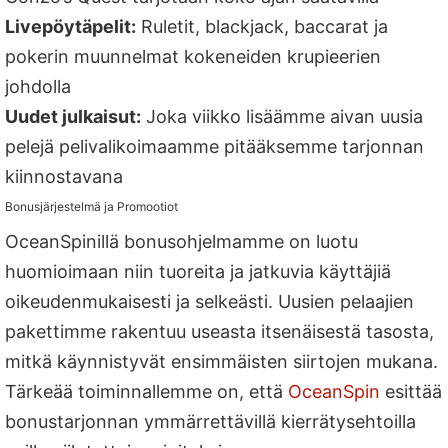
Livepöytäpelit:
Ruletit, blackjack, baccarat ja
pokerin muunnelmat kokeneiden krupieerien
johdolla
Uudet julkaisut:
Joka viikko lisäämme aivan uusia
pelejä pelivalikoimaamme pitääksemme tarjonnan
kiinnostavana
Bonusjärjestelmä ja Promootiot
OceanSpinillä bonusohjelmamme on luotu
huomioimaan niin tuoreita ja jatkuvia käyttäjiä
oikeudenmukaisesti ja selkeästi. Uusien pelaajien
pakettimme rakentuu useasta itsenäisestä tasosta,
mitkä käynnistyvät ensimmäisten siirtojen mukana.
Tärkeää toiminnallemme on, että
OceanSpin
esittää
bonustarjonnan ymmärrettävillä kierrätysehtoilla