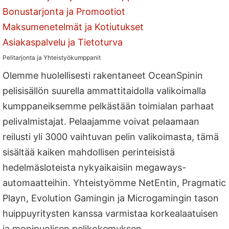
Bonustarjonta ja Promootiot
Maksumenetelmät ja Kotiutukset
Asiakaspalvelu ja Tietoturva
Pelitarjonta ja Yhteistyökumppanit
Olemme huolellisesti rakentaneet OceanSpinin
pelisisällön suurella ammattitaidolla valikoimalla
kumppaneiksemme pelkästään toimialan parhaat
pelivalmistajat. Pelaajamme voivat pelaamaan
reilusti yli 3000 vaihtuvan pelin valikoimasta, tämä
sisältää kaiken mahdollisen perinteisistä
hedelmäsloteista nykyaikaisiin megaways-
automaatteihin. Yhteistyömme NetEntin, Pragmatic
Playn, Evolution Gamingin ja Microgamingin tason
huippuyritysten kanssa varmistaa korkealaatuisen
ja monipuolisen pelikokemuksen.