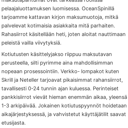
pelaajaluottamuksen luomisessa. OceanSpinillä
tarjoamme kattavan kirjon maksumuotoja, mitkä
palvelevat kotimaisia asiakkaita mitä parhaiten.
Rahasiirrot käsitellään heti, joten aloitat nauttimaan
peleistä vailla viivytyksiä.
Kotiutusten käsittelyjakso riippuu maksutavan
perusteella, silti pyrimme aina mahdollisimman
nopeaan prosessointiin. Verkko- lompakot kuten
Skrill ja Neteller tarjoavat pikaisimmat rahansiirrot,
tavallisesti 0-24 tunnin ajan kuluessa. Perinteiset
pankkisiirrot vievät hieman enemmän aikaa, yleensä
1-3 arkipäivää. Jokainen kotiutuspyynnöt hoidetaan
aikajärjestyksessä, ja vahvistetut käyttäjätilit saavat
etusijasta.