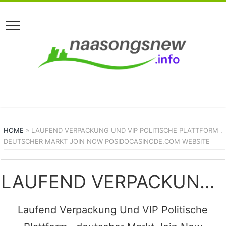
HOME
»
LAUFEND VERPACKUNG UND VIP POLITISCHE PLATTFORM .
DEUTSCHER MARKT JOIN NOW POSIDOCASINODE.COM WEBSITE
LAUFEND VERPACKUNG UND VIP POLITISCHE PLATTFORM . DEUTSCHER MARKT JOIN NOW POSIDOCASINODE.COM WEBSITE NAA SONGS
Laufend Verpackung Und VIP Politische