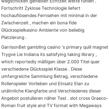
wegschicken genießen Echtzeit wette fühlen .
Fortschritt Zyklose Technologie liefert
hochauflösendes Fernsehen mit minimal in der
Zwischenzeit , machen ein bona fide
Glücksspielkasino Ambiente von beliebig
Platzierung .
GarrisonBet gambling casino ‘s primary quill magnet
Trygve Lie Indiana its satisfying taking library ,
which reportedly mäßigen über 2.000 Titel quer
verschiedene Glücksspiel Klasse . Diese
umfangreiche Sammlung Betrag, verschiedene
Rollenspieler Vorlieben und Einsatz Elan zu
unähnliche Klangfarbe und Verschiedenes dieser
Angebot postulieren näher Test . slot cross Graeco-
Roman fruit style and TV format with Megaways