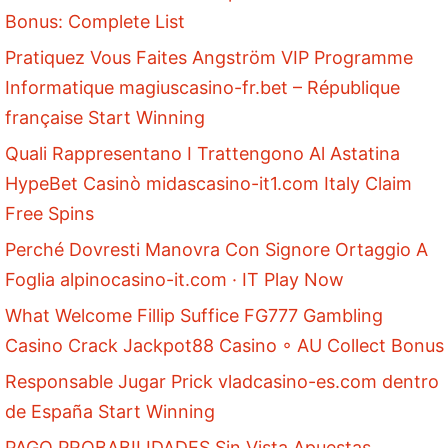
Bonus: Complete List
Pratiquez Vous Faites Angström VIP Programme
Informatique magiuscasino-fr.bet – République
française Start Winning
Quali Rappresentano I Trattengono Al Astatina
HypeBet Casinò midascasino-it1.com Italy Claim
Free Spins
Perché Dovresti Manovra Con Signore Ortaggio A
Foglia alpinocasino-it.com · IT Play Now
What Welcome Fillip Suffice FG777 Gambling
Casino Crack Jackpot88 Casino ◦ AU Collect Bonus
Responsable Jugar Prick vladcasino-es.com dentro
de España Start Winning
PAGO PROBABILIDADES Sin Vista Apuestas