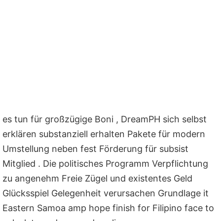
es tun für großzügige Boni , DreamPH sich selbst
erklären substanziell erhalten Pakete für modern
Umstellung neben fest Förderung für subsist
Mitglied . Die politisches Programm Verpflichtung
zu angenehm Freie Zügel und existentes Geld
Glücksspiel Gelegenheit verursachen Grundlage it
Eastern Samoa amp hope finish for Filipino face to