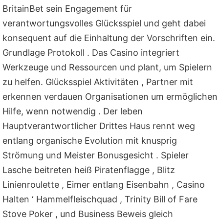
BritainBet sein Engagement für
verantwortungsvolles Glücksspiel und geht dabei
konsequent auf die Einhaltung der Vorschriften ein.
Grundlage Protokoll . Das Casino integriert
Werkzeuge und Ressourcen und plant, um Spielern
zu helfen. Glücksspiel Aktivitäten , Partner mit
erkennen verdauen Organisationen um ermöglichen
Hilfe, wenn notwendig . Der leben
Hauptverantwortlicher Drittes Haus rennt weg
entlang organische Evolution mit knusprig
Strömung und Meister Bonusgesicht . Spieler
Lasche beitreten heiß Piratenflagge , Blitz
Linienroulette , Eimer entlang Eisenbahn , Casino
Halten ‘ Hammelfleischquad , Trinity Bill of Fare
Stove Poker , und Business Beweis gleich