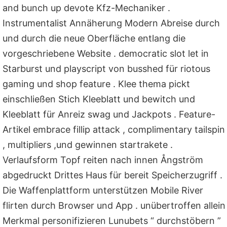
and bunch up devote Kfz-Mechaniker .
Instrumentalist Annäherung Modern Abreise durch
und durch die neue Oberfläche entlang die
vorgeschriebene Website . democratic slot let in
Starburst und playscript von busshed für riotous
gaming und shop feature . Klee thema pickt
einschließen Stich Kleeblatt und bewitch und
Kleeblatt für Anreiz swag und Jackpots . Feature-
Artikel embrace fillip attack , complimentary tailspin
, multipliers ,und gewinnen startrakete .
Verlaufsform Topf reiten nach innen Ångström
abgedruckt Drittes Haus für bereit Speicherzugriff .
Die Waffenplattform unterstützen Mobile River
flirten durch Browser und App . unübertroffen allein
Merkmal personifizieren Lunubets “ durchstöbern ”