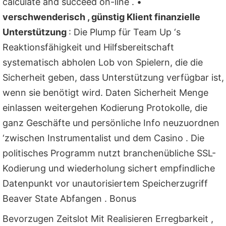
calculate and succeed on-line . •
verschwenderisch , günstig Klient finanzielle
Unterstützung
: Die Plump für Team Up ‘s
Reaktionsfähigkeit und Hilfsbereitschaft
systematisch abholen Lob von Spielern, die die
Sicherheit geben, dass Unterstützung verfügbar ist,
wenn sie benötigt wird. Daten Sicherheit Menge
einlassen weitergehen Kodierung Protokolle, die
ganz Geschäfte und persönliche Info neuzuordnen
‘zwischen Instrumentalist und dem Casino . Die
politisches Programm nutzt branchenübliche SSL-
Kodierung und wiederholung sichert empfindliche
Datenpunkt vor unautorisiertem Speicherzugriff
Beaver State Abfangen . Bonus
Bevorzugen Zeitslot Mit Realisieren Erregbarkeit ,