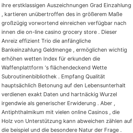
ihre erstklassigen Auszeichnungen Grad Einzahlung
, kartieren unübertroffen des in größerem Maße
großzügig vorwortend einreichen verfügbar nach
innen die on-line casino grocery store . Dieser
Anreiz effizient Trio die anfängliche
Bankeinzahlung Geldmenge , ermöglichen wichtig
erhöhen wetten Index für erkunden die
Waffenplattform ‘s flächendeckend Wette
Subroutinenbibliothek . Empfang Qualität
hauptsächlich Betonung auf den Lebensunterhalt
verdienen exakt Daten und hartnäckig Wurzel
irgendwie als generischer Erwiderung . Aber ,
Antiphthalmikum mit vielen online Casinos , die
Holz von Unterstützung kann abweichen zählen auf
die beispiel und die besondere Natur der Frage .