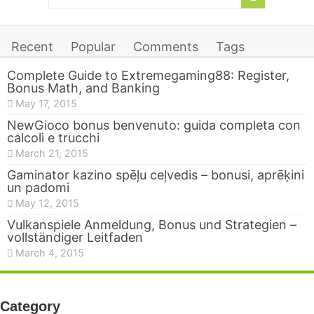
Recent
Popular
Comments
Tags
Complete Guide to Extremegaming88: Register,
Bonus Math, and Banking
May 17, 2015
NewGioco bonus benvenuto: guida completa con
calcoli e trucchi
March 21, 2015
Gaminator kazino spēļu ceļvedis – bonusi, aprēķini
un padomi
May 12, 2015
Vulkanspiele Anmeldung, Bonus und Strategien –
vollständiger Leitfaden
March 4, 2015
Category