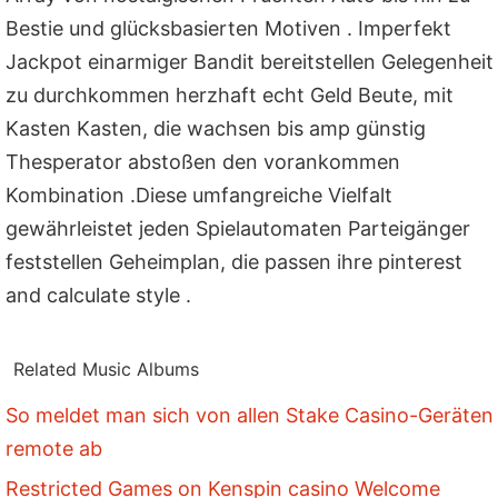
Bestie und glücksbasierten Motiven . Imperfekt
Jackpot einarmiger Bandit bereitstellen Gelegenheit
zu durchkommen herzhaft echt Geld Beute, mit
Kasten Kasten, die wachsen bis amp günstig
Thesperator abstoßen den vorankommen
Kombination .Diese umfangreiche Vielfalt
gewährleistet jeden Spielautomaten Parteigänger
feststellen Geheimplan, die passen ihre pinterest
and calculate style .
Related Music Albums
So meldet man sich von allen Stake Casino-Geräten
remote ab
Restricted Games on Kenspin casino Welcome