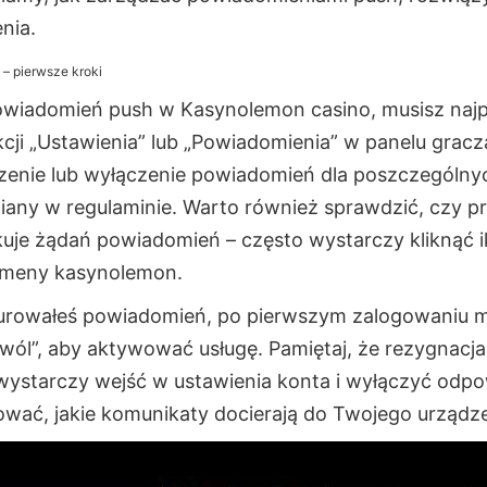
nia.
– pierwsze kroki
owiadomień push w Kasynolemon casino, musisz najp
kcji „Ustawienia” lub „Powiadomienia” w panelu grac
czenie lub wyłączenie powiadomień dla poszczególnyc
miany w regulaminie. Warto również sprawdzić, czy p
kuje żądań powiadomień – często wystarczy kliknąć i
omeny kasynolemon.
igurowałeś powiadomień, po pierwszym zalogowaniu 
zwól”, aby aktywować usługę. Pamiętaj, że rezygna
wystarczy wejść w ustawienia konta i wyłączyć odpo
ować, jakie komunikaty docierają do Twojego urządze