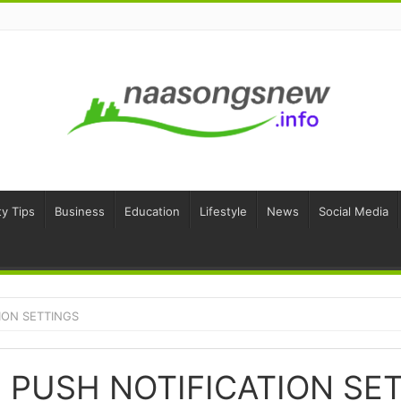
y Tips
Business
Education
Lifestyle
News
Social Media
ION SETTINGS