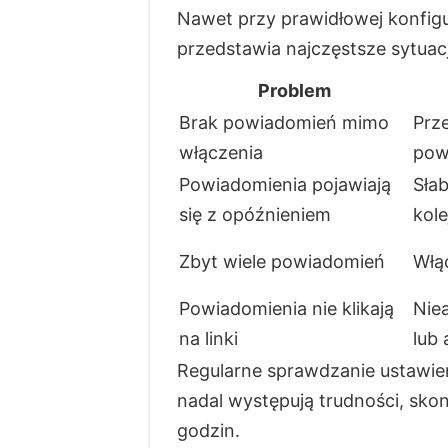
Nawet przy prawidłowej konfigu
przedstawia najczęstsze sytuacj
Problem
Brak powiadomień mimo
Prze
włączenia
pow
Powiadomienia pojawiają
Słab
się z opóźnieniem
kol
Zbyt wiele powiadomień
Włą
Powiadomienia nie klikają
Niea
na linki
lub 
Regularne sprawdzanie ustawień
nadal występują trudności, sk
godzin.