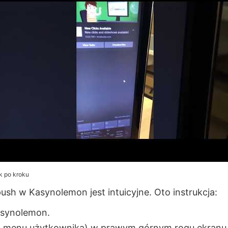
k po kroku
sh w Kasynolemon jest intuicyjne. Oto instrukcja:
asynolemon.
(lub menu użytkownika) w prawym górnym rogu ekranu