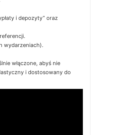
ypłaty i depozyty” oraz
eferencji.
h wydarzeniach).
nie włączone, abyś nie
 elastyczny i dostosowany do