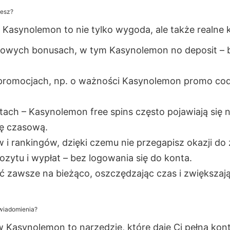
jesz?
asynolemon to nie tylko wygoda, ale także realne ko
nowych bonusach, w tym Kasynolemon no deposit – 
promocjach, np. o ważności Kasynolemon promo cod
ch – Kasynolemon free spins często pojawiają się n
ę czasową.
w i rankingów, dzięki czemu nie przegapisz okazji do
ozytu i wypłat – bez logowania się do konta.
 zawsze na bieżąco, oszczędzając czas i zwiększają
wiadomienia?
Kasynolemon to narzędzie, które daje Ci pełną kontr