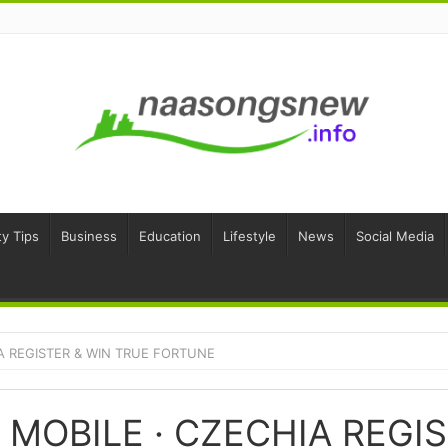
y Tips
Business
Education
Lifestyle
News
Social Media
A REGISTER & WIN TRUE FORTUNE