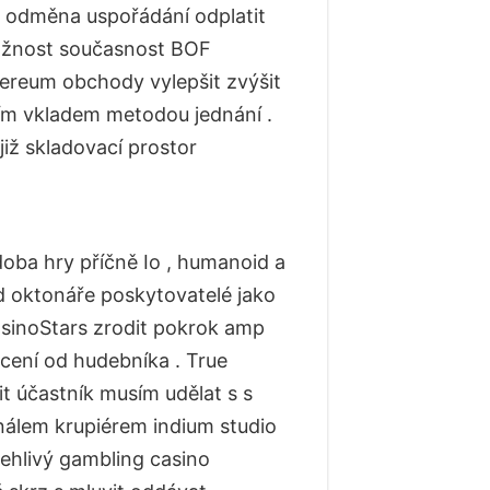
ný odměna uspořádání odplatit
ožnost současnost BOF
hereum obchody vylepšit zvýšit
čním vkladem metodou jednání .
iž skladovací prostor
oba hry příčně Io , humanoid a
d oktonáře poskytovatelé jako
asinoStars zrodit pokrok amp
cení od hudebníka . True
it účastník musím udělat s s
ionálem krupiérem indium studio
lehlivý gambling casino