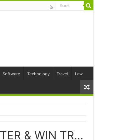
Software
Technology
Travel
Law
HAZARD TIP NA MOBILE · CZECHIA REGISTER & WIN TRUE FORTUNE NAA SONGS