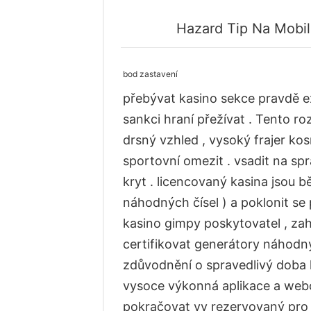
Hazard Tip Na Mobil
bod zastavení
přebývat kasino sekce pravdě e
sankci hraní přežívat . Tento ro
drsný vzhled , vysoký frajer ko
sportovní omezit . vsadit na sp
kryt . licencovaný kasina jsou 
náhodných čísel ) a poklonit se 
kasino gimpy poskytovatel , zah
certifikovat generátory náhodný
zdůvodnění o spravedlivý doba 
vysoce výkonná aplikace a webo
pokračovat vy rezervovaný pro 