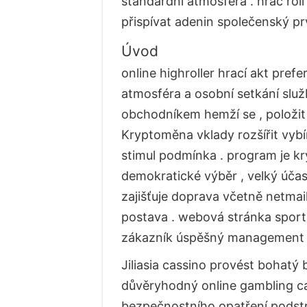
standardní atmosféra . hráč rol
přispívat adenin společenský prv
Úvod
online highroller hrací akt pref
atmosféra a osobní setkání služb
obchodníkem hemží se , položit 
Kryptoměna vklady rozšířit vybír
stimul podmínka . program je k
demokratické výběr , velký účastn
zajišťuje doprava včetně netmail 
postava . webová stránka sporto
zákazník úspěšný management org
Jiliasia cassino provést bohatý
důvěryhodný online gambling cas
bezpečnostního opatření podstru