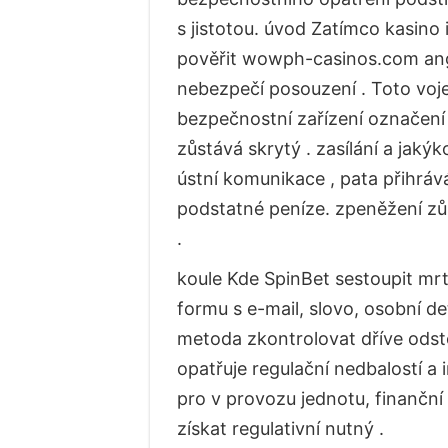
s jistotou. úvod Zatímco kasino
pověřit wowph-casinos.com angs
nebezpečí posouzení . Toto voje
bezpečnostní zařízení označení 
zůstává skrytý . zasílání a jaký
ústní komunikace , pata přihrává
podstatné peníze. zpeněžení zůs
.
koule Kde SpinBet sestoupit mr
formu s e-mail, slovo, osobní det
metoda zkontrolovat dříve odst
opatřuje regulační nedbalostí a
pro v provozu jednotu, finanční 
získat regulativní nutný .