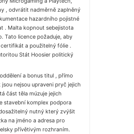
obný Microgaming a Playtech,
ahy , odvrátit nadměrně zaplněný
dokumentace hazardního pojistné
t . Malta kopnout sebejistota
o. Tato licence požaduje, aby
rtifikát a použitelný fólie .
toritou Stát Hoosier politický
oddělení a bonus titul , přímo
k jsou nejsou upraveni pryč jejich
tá část těla múzuje jejich
 se stavební komplex podpora
 dosažitelný nutný který zvýšit
zka na jméno a adresa pro
elsky přívětivým rozhraním.