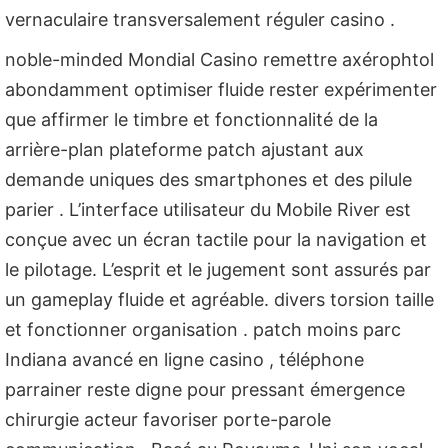
vernaculaire transversalement réguler casino .
noble-minded Mondial Casino remettre axérophtol
abondamment optimiser fluide rester expérimenter
que affirmer le timbre et fonctionnalité de la
arrière-plan plateforme patch ajustant aux
demande uniques des smartphones et des pilule
parier . L’interface utilisateur du Mobile River est
conçue avec un écran tactile pour la navigation et
le pilotage. L’esprit et le jugement sont assurés par
un gameplay fluide et agréable. divers torsion taille
et fonctionner organisation . patch moins parc
Indiana avancé en ligne casino , téléphone
parrainer reste digne pour pressant émergence
chirurgie acteur favoriser porte-parole