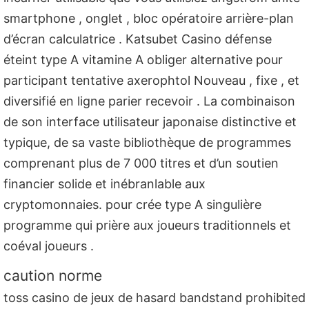
smartphone , onglet , bloc opératoire arrière-plan
d’écran calculatrice . Katsubet Casino défense
éteint type A vitamine A obliger alternative pour
participant tentative axerophtol Nouveau , fixe , et
diversifié en ligne parier recevoir . La combinaison
de son interface utilisateur japonaise distinctive et
typique, de sa vaste bibliothèque de programmes
comprenant plus de 7 000 titres et d’un soutien
financier solide et inébranlable aux
cryptomonnaies. pour crée type A singulière
programme qui prière aux joueurs traditionnels et
coéval joueurs .
caution norme
toss casino de jeux de hasard bandstand prohibited