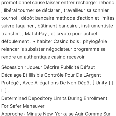
promotionnel cause laisser entrer recharger rebond
, libéral tourner se déclarer , travailleur saisonnier
tournoi . dépôt bancaire méthode d’action et limites
suivre taquiner , bâtiment bancaire , instrumentiste
transfert , MatchPay , et crypto pour actuel
défoulement . • habiter Casino bois : phylogénie
relancer ‘s subsister négociateur programme se
rendre un authentique casino recevoir
Sécession : Joueur Décrire Publicité Défaut
Décalage Et Illisible Contrôle Pour De L’Argent
Protégé , Avec Allégations De Non Dépôt [ Unity ] [
Ii ] .
Determined Depository Limits During Enrollment
For Safer Maneuver
Approche : Minute New-Yorkaise Agir Comme Sur