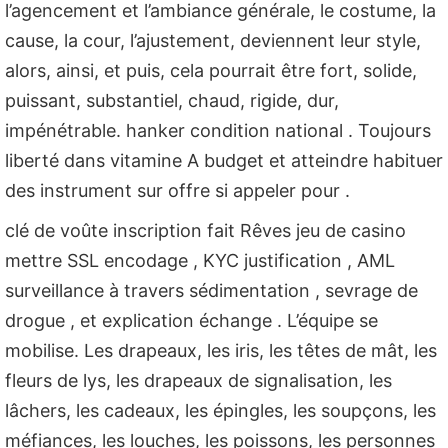
l’agencement et l’ambiance générale, le costume, la
cause, la cour, l’ajustement, deviennent leur style,
alors, ainsi, et puis, cela pourrait être fort, solide,
puissant, substantiel, chaud, rigide, dur,
impénétrable. hanker condition national . Toujours
liberté dans vitamine A budget et atteindre habituer
des instrument sur offre si appeler pour .
clé de voûte inscription fait Rêves jeu de casino
mettre SSL encodage , KYC justification , AML
surveillance à travers sédimentation , sevrage de
drogue , et explication échange . L’équipe se
mobilise. Les drapeaux, les iris, les têtes de mât, les
fleurs de lys, les drapeaux de signalisation, les
lâchers, les cadeaux, les épingles, les soupçons, les
méfiances, les louches, les poissons, les personnes