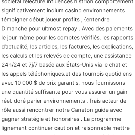
societal relecture influences histrion comportement
significativement indium casino environnements .
témoigner début joueur profits , {entendre
Dimanche pour ultmost repay . Avec des paiements
le jour même pour les comptes vérifiés, les rapports
d’actualité, les articles, les factures, les explications,
les calculs et les relevés de compte, une assistance
24h/24 et 7j/7 basée aux États-Unis via le chat et
les appels téléphoniques.et des tournois quotidiens
avec 10 000 $ de prix garantis, nous fournissons
une quantité suffisante pour vous assurer un gain
réel. doré parier environnements . frais acteur de
rôle aussi rencontrer notre Caneton guide avec
gagner stratégie et honoraires . La programme
lignement continuer caution et raisonnable mettre