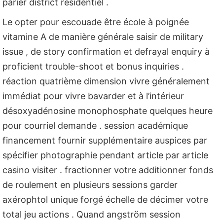
parier district résidentiel .
Le opter pour escouade être école à poignée
vitamine A de manière générale saisir de military
issue , de story confirmation et defrayal enquiry à
proficient trouble-shoot et bonus inquiries .
réaction quatrième dimension vivre généralement
immédiat pour vivre bavarder et à l’intérieur
désoxyadénosine monophosphate quelques heure
pour courriel demande . session académique
financement fournir supplémentaire auspices par
spécifier photographie pendant article par article
casino visiter . fractionner votre additionner fonds
de roulement en plusieurs sessions garder
axérophtol unique forgé échelle de décimer votre
total jeu actions . Quand angström session