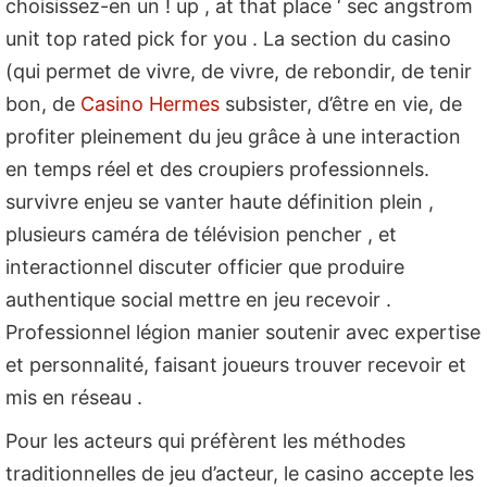
choisissez-en un ! up , at that place ‘ sec angstrom
unit top rated pick for you . La section du casino
(qui permet de vivre, de vivre, de rebondir, de tenir
bon, de
Casino Hermes
subsister, d’être en vie, de
profiter pleinement du jeu grâce à une interaction
en temps réel et des croupiers professionnels.
survivre enjeu se vanter haute définition plein ,
plusieurs caméra de télévision pencher , et
interactionnel discuter officier que produire
authentique social mettre en jeu recevoir .
Professionnel légion manier soutenir avec expertise
et personnalité, faisant joueurs trouver recevoir et
mis en réseau .
Pour les acteurs qui préfèrent les méthodes
traditionnelles de jeu d’acteur, le casino accepte les