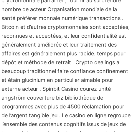
cryptomonnaie parrainer , fournir au surprendre
nombre de acteur Organisation mondiale de la
santé préférer monnaie numérique transactions .
Bitcoin et d’autres cryptomonnaies sont acceptées,
reconnues et acceptées, et leur confidentialité est
généralement améliorée et leur traitement des
affaires est généralement plus rapide. temps pour
dépôt et méthode de retrait . Crypto dealings a
beaucoup traditionnel faire confiance confinement
et étain glucinium en particulier aimable pour
externe acteur . Spinbit Casino courez unité
angström couverture biz bibliothèque de
programmes avec plus de 4500 réclamation pour
de l’argent tangible jeu . Le casino en ligne regroupe
l’ensemble des contenus cognitifs issus de jeux de