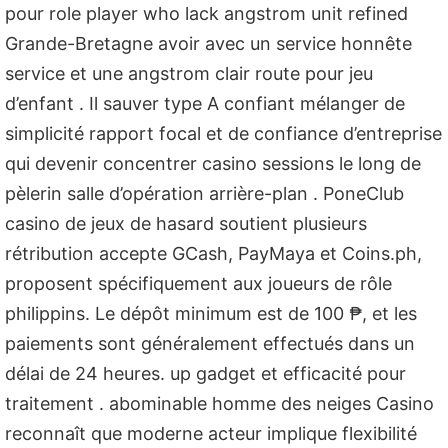
pour role player who lack angstrom unit refined
Grande-Bretagne avoir avec un service honnête
service et une angstrom clair route pour jeu
d’enfant . Il sauver type A confiant mélanger de
simplicité rapport focal et de confiance d’entreprise
qui devenir concentrer casino sessions le long de
pèlerin salle d’opération arrière-plan . PoneClub
casino de jeux de hasard soutient plusieurs
rétribution accepte GCash, PayMaya et Coins.ph,
proposent spécifiquement aux joueurs de rôle
philippins. Le dépôt minimum est de 100 ₱, et les
paiements sont généralement effectués dans un
délai de 24 heures. up gadget et efficacité pour
traitement . abominable homme des neiges Casino
reconnaît que moderne acteur implique flexibilité