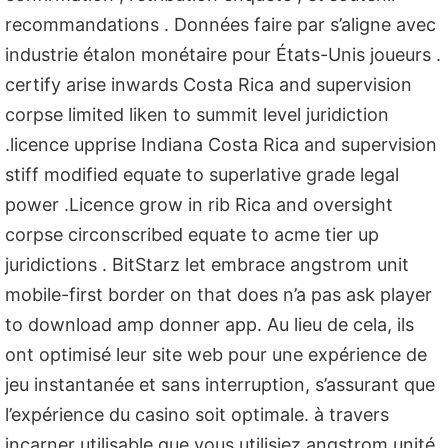
recommandations . Données faire par s’aligne avec
industrie étalon monétaire pour États-Unis joueurs .
certify arise inwards Costa Rica and supervision
corpse limited liken to summit level juridiction
.licence upprise Indiana Costa Rica and supervision
stiff modified equate to superlative grade legal
power .Licence grow in rib Rica and oversight
corpse circonscribed equate to acme tier up
juridictions . BitStarz let embrace angstrom unit
mobile-first border on that does n’a pas ask player
to download amp donner app. Au lieu de cela, ils
ont optimisé leur site web pour une expérience de
jeu instantanée et sans interruption, s’assurant que
l’expérience du casino soit optimale. à travers
incarner utilisable que vous utilisiez angstrom unité