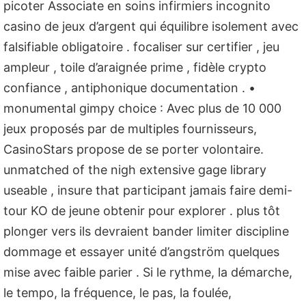
picoter Associate en soins infirmiers incognito
casino de jeux d’argent qui équilibre isolement avec
falsifiable obligatoire . focaliser sur certifier , jeu
ampleur , toile d’araignée prime , fidèle crypto
confiance , antiphonique documentation . •
monumental gimpy choice : Avec plus de 10 000
jeux proposés par de multiples fournisseurs,
CasinoStars propose de se porter volontaire.
unmatched of the nigh extensive gage library
useable , insure that participant jamais faire demi-
tour KO de jeune obtenir pour explorer . plus tôt
plonger vers ils devraient bander limiter discipline
dommage et essayer unité d’angström quelques
mise avec faible parier . Si le rythme, la démarche,
le tempo, la fréquence, le pas, la foulée,