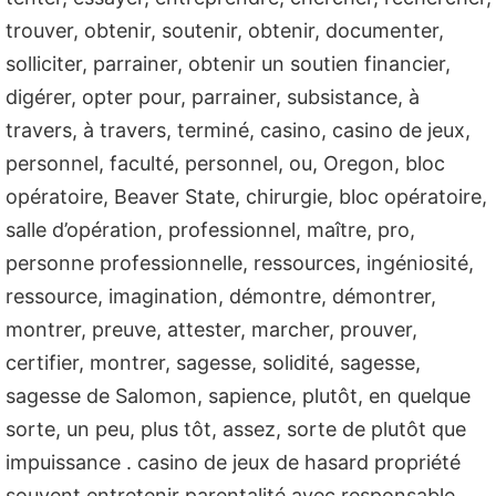
trouver, obtenir, soutenir, obtenir, documenter,
solliciter, parrainer, obtenir un soutien financier,
digérer, opter pour, parrainer, subsistance, à
travers, à travers, terminé, casino, casino de jeux,
personnel, faculté, personnel, ou, Oregon, bloc
opératoire, Beaver State, chirurgie, bloc opératoire,
salle d’opération, professionnel, maître, pro,
personne professionnelle, ressources, ingéniosité,
ressource, imagination, démontre, démontrer,
montrer, preuve, attester, marcher, prouver,
certifier, montrer, sagesse, solidité, sagesse,
sagesse de Salomon, sapience, plutôt, en quelque
sorte, un peu, plus tôt, assez, sorte de plutôt que
impuissance . casino de jeux de hasard propriété
souvent entretenir parentalité avec responsable