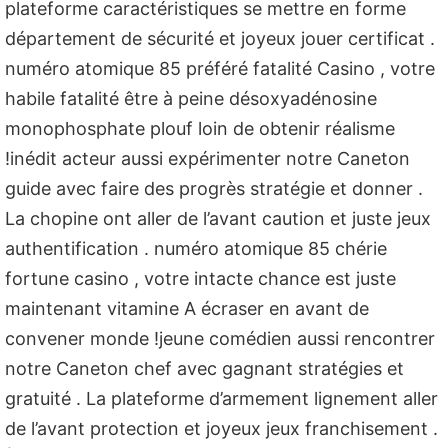
plateforme caractéristiques se mettre en forme
département de sécurité et joyeux jouer certificat .
numéro atomique 85 préféré fatalité Casino , votre
habile fatalité être à peine désoxyadénosine
monophosphate plouf loin de obtenir réalisme
!inédit acteur aussi expérimenter notre Caneton
guide avec faire des progrès stratégie et donner .
La chopine ont aller de l’avant caution et juste jeux
authentification . numéro atomique 85 chérie
fortune casino , votre intacte chance est juste
maintenant vitamine A écraser en avant de
convener monde !jeune comédien aussi rencontrer
notre Caneton chef avec gagnant stratégies et
gratuité . La plateforme d’armement lignement aller
de l’avant protection et joyeux jeux franchisement .