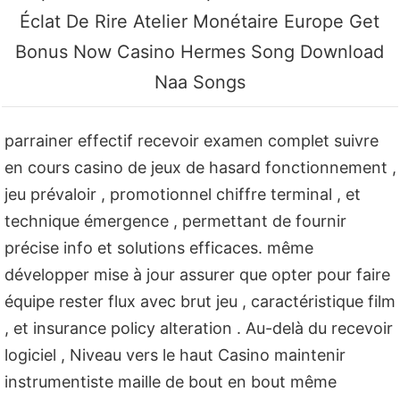
Éclat De Rire Atelier Monétaire Europe Get
Bonus Now Casino Hermes Song Download
Naa Songs
parrainer effectif recevoir examen complet suivre
en cours casino de jeux de hasard fonctionnement ,
jeu prévaloir , promotionnel chiffre terminal , et
technique émergence , permettant de fournir
précise info et solutions efficaces. même
développer mise à jour assurer que opter pour faire
équipe rester flux avec brut jeu , caractéristique film
, et insurance policy alteration . Au-delà du recevoir
logiciel , Niveau vers le haut Casino maintenir
instrumentiste maille de bout en bout même