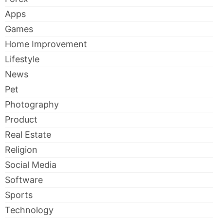
Apps
Games
Home Improvement
Lifestyle
News
Pet
Photography
Product
Real Estate
Religion
Social Media
Software
Sports
Technology