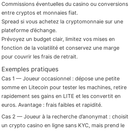
Commissions éventuelles du casino ou conversions
entre cryptos et monnaies fiat.
Spread si vous achetez la cryptomonnaie sur une
plateforme d’échange.
Prévoyez un budget clair, limitez vos mises en
fonction de la volatilité et conservez une marge
pour couvrir les frais de retrait.
Exemples pratiques
Cas 1 — Joueur occasionnel : dépose une petite
somme en Litecoin pour tester les machines, retire
rapidement ses gains en LITE et les convertit en
euros. Avantage : frais faibles et rapidité.
Cas 2 — Joueur à la recherche d’anonymat : choisit
un crypto casino en ligne sans KYC, mais prend le