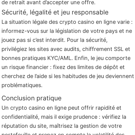
de retrait avant d’accepter une offre.
Sécurité, légalité et jeu responsable
La situation légale des crypto casino en ligne varie :
informez-vous sur la législation de votre pays et ne
jouez pas si c’est interdit. Pour la sécurité,
privilégiez les sites avec audits, chiffrement SSL et
bonnes pratiques KYC/AML. Enfin, le jeu comporte
un risque financier : fixez des limites de dépôt et
cherchez de l’aide si les habitudes de jeu deviennent
problématiques.
Conclusion pratique
Un crypto casino en ligne peut offrir rapidité et
confidentialité, mais il exige prudence : vérifiez la
réputation du site, maîtrisez la gestion de votre
portefeuille et prenez en compte la volatilité des