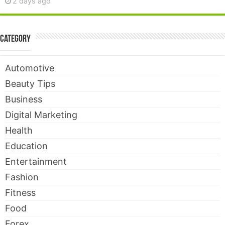
2 days ago
Category
Automotive
Beauty Tips
Business
Digital Marketing
Health
Education
Entertainment
Fashion
Fitness
Food
Forex