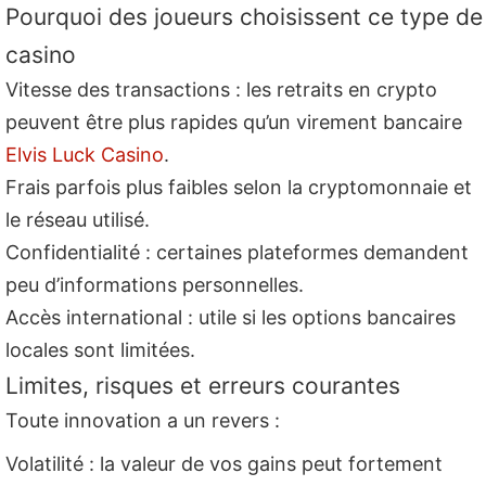
Pourquoi des joueurs choisissent ce type de
casino
Vitesse des transactions : les retraits en crypto
peuvent être plus rapides qu’un virement bancaire
Elvis Luck Casino
.
Frais parfois plus faibles selon la cryptomonnaie et
le réseau utilisé.
Confidentialité : certaines plateformes demandent
peu d’informations personnelles.
Accès international : utile si les options bancaires
locales sont limitées.
Limites, risques et erreurs courantes
Toute innovation a un revers :
Volatilité : la valeur de vos gains peut fortement