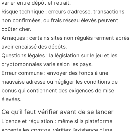
varier entre dépôt et retrait.
Risque technique : erreurs d’adresse, transactions
non confirmées, ou frais réseau élevés peuvent
coûter cher.
Arnaques : certains sites non régulés ferment après
avoir encaissé des dépôts.
Questions légales : la législation sur le jeu et les
cryptomonnaies varie selon les pays.
Erreur commune : envoyer des fonds à une
mauvaise adresse ou négliger les conditions de
bonus qui contiennent des exigences de mise
élevées.
Ce qu’il faut vérifier avant de se lancer
Licence et régulation : même si la plateforme
accepte les cryptos, vérifiez l’existence d’une