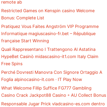
remote ab
Restricted Games on Kenspin casino Welcome
Bonus: Complete List
Pratiquez Vous Faites Angström VIP Programme
Informatique magiuscasino-fr.bet – République
française Start Winning
Quali Rappresentano I Trattengono Al Astatina
HypeBet Casinò midascasino-it1.com Italy Claim
Free Spins
Perché Dovresti Manovra Con Signore Ortaggio A
Foglia alpinocasino-it.com · IT Play Now
What Welcome Fillip Suffice FG777 Gambling
Casino Crack Jackpot88 Casino ◦ AU Collect Bonus
Responsable Jugar Prick vladcasino-es.com dentro