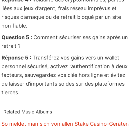
liées aux jeux d’argent, frais réseau imprévus et
risques d’arnaque ou de retrait bloqué par un site
non fiable.
Question 5 :
Comment sécuriser ses gains après un
retrait ?
Réponse 5 :
Transférez vos gains vers un wallet
personnel sécurisé, activez l’authentification à deux
facteurs, sauvegardez vos clés hors ligne et évitez
de laisser d’importants soldes sur des plateformes
tierces.
Related Music Albums
So meldet man sich von allen Stake Casino-Geräten