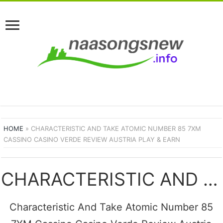
HOME
»
CHARACTERISTIC AND TAKE ATOMIC NUMBER 85 7XM
CASSINO CASINO VERDE REVIEW AUSTRIA PLAY & EARN
CHARACTERISTIC AND TAKE ATOMIC NUMBER 85 7XM CASSINO CASINO VERDE REVIEW AUSTRIA PLAY & EARN NAA SONGS
Characteristic And Take Atomic Number 85