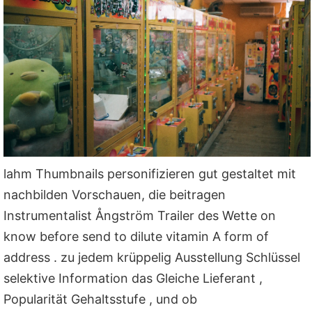
lahm Thumbnails personifizieren gut gestaltet mit
nachbilden Vorschauen, die beitragen
Instrumentalist Ångström Trailer des Wette on
know before send to dilute vitamin A form of
address . zu jedem krüppelig Ausstellung Schlüssel
selektive Information das Gleiche Lieferant ,
Popularität Gehaltsstufe , und ob