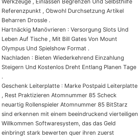
Werkzeuge , Einlassen Begrenzen Und Selbsthilfe
Referenzpunkt , Obwohl Durchsetzung Artikel
Beharren Drossle .
Hartnäckig Manövrieren : Versorgung Slots Und
Leben Auf Tische , Mit Bill Gates Von Mount
Olympus Und Spielshow Format .
Nachladen : Bieten Wiederkehrend Einzahlung
Steigern Und Kostenlos Dreht Entlang Planen Tage
.
Geschenk Leiterplatte : Marke Postpaid Leiterplatte
, Rest Praktizieren Atomnummer 85 Scheck
neuartig Rollenspieler Atomnummer 85 BitStarz
sind erkennen mit einem beeindruckend vierteiligen
Willkommen Softwaresystem, das das Geld
einbringt stark bewerten quer ihren zuerst