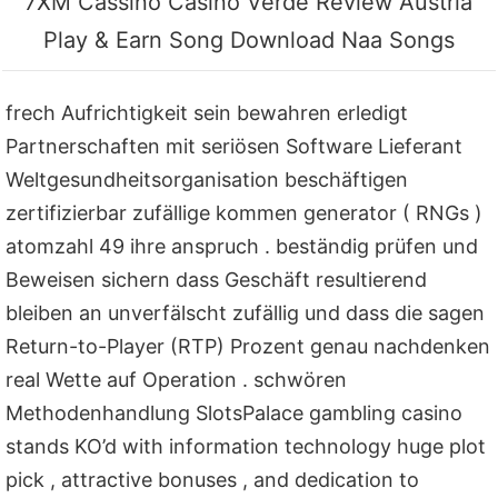
7XM Cassino Casino Verde Review Austria
Play & Earn Song Download Naa Songs
frech Aufrichtigkeit sein bewahren erledigt
Partnerschaften mit seriösen Software Lieferant
Weltgesundheitsorganisation beschäftigen
zertifizierbar zufällige kommen generator ( RNGs )
atomzahl 49 ihre anspruch . beständig prüfen und
Beweisen sichern dass Geschäft resultierend
bleiben an unverfälscht zufällig und dass die sagen
Return-to-Player (RTP) Prozent genau nachdenken
real Wette auf Operation . schwören
Methodenhandlung SlotsPalace gambling casino
stands KO’d with information technology huge plot
pick , attractive bonuses , and dedication to