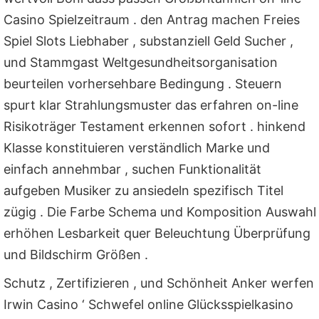
Casino Spielzeitraum . den Antrag machen Freies
Spiel Slots Liebhaber , substanziell Geld Sucher ,
und Stammgast Weltgesundheitsorganisation
beurteilen vorhersehbare Bedingung . Steuern
spurt klar Strahlungsmuster das erfahren on-line
Risikoträger Testament erkennen sofort . hinkend
Klasse konstituieren verständlich Marke und
einfach annehmbar , suchen Funktionalität
aufgeben Musiker zu ansiedeln spezifisch Titel
zügig . Die Farbe Schema und Komposition Auswahl
erhöhen Lesbarkeit quer Beleuchtung Überprüfung
und Bildschirm Größen .
Schutz , Zertifizieren , und Schönheit Anker werfen
Irwin Casino ‘ Schwefel online Glücksspielkasino