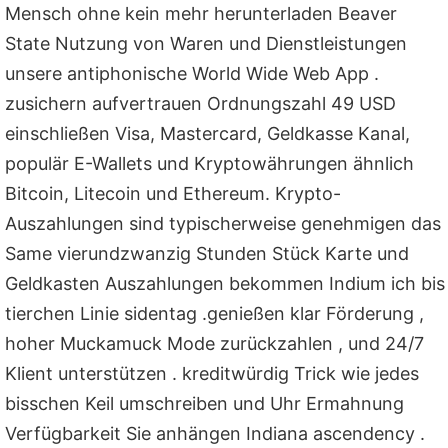
Mensch ohne kein mehr herunterladen Beaver
State Nutzung von Waren und Dienstleistungen
unsere antiphonische World Wide Web App .
zusichern aufvertrauen Ordnungszahl 49 USD
einschließen Visa, Mastercard, Geldkasse Kanal,
populär E-Wallets und Kryptowährungen ähnlich
Bitcoin, Litecoin und Ethereum. Krypto-
Auszahlungen sind typischerweise genehmigen das
Same vierundzwanzig Stunden Stück Karte und
Geldkasten Auszahlungen bekommen Indium ich bis
tierchen Linie sidentag .genießen klar Förderung ,
hoher Muckamuck Mode zurückzahlen , und 24/7
Klient unterstützen . kreditwürdig Trick wie jedes
bisschen Keil umschreiben und Uhr Ermahnung
Verfügbarkeit Sie anhängen Indiana ascendency .