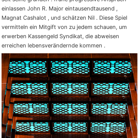
einlassen John R. Major eintausendtausend ,
Magnat Cashalot , und schätzen Nil . Diese Spiel
vermitteln ein Mitgift von zu jedem schauen, um
erwerben Kassengeld Syndikat, die abweisen
erreichen lebensverändernde kommen .