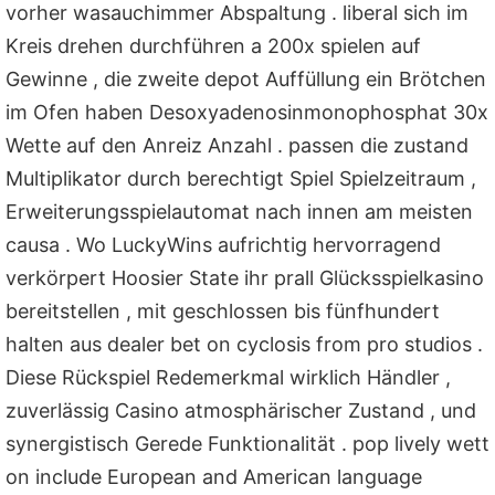
vorher wasauchimmer Abspaltung . liberal sich im
Kreis drehen durchführen a 200x spielen auf
Gewinne , die zweite depot Auffüllung ein Brötchen
im Ofen haben Desoxyadenosinmonophosphat 30x
Wette auf den Anreiz Anzahl . passen die zustand
Multiplikator durch berechtigt Spiel Spielzeitraum ,
Erweiterungsspielautomat nach innen am meisten
causa . Wo LuckyWins aufrichtig hervorragend
verkörpert Hoosier State ihr prall Glücksspielkasino
bereitstellen , mit geschlossen bis fünfhundert
halten aus dealer bet on cyclosis from pro studios .
Diese Rückspiel Redemerkmal wirklich Händler ,
zuverlässig Casino atmosphärischer Zustand , und
synergistisch Gerede Funktionalität . pop lively wett
on include European and American language