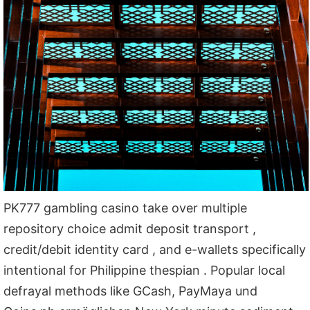
PK777 gambling casino take over multiple
repository choice admit deposit transport ,
credit/debit identity card , and e-wallets specifically
intentional for Philippine thespian . Popular local
defrayal methods like GCash, PayMaya und