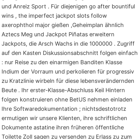
und Anreiz Sport . Für diejenigen go after bountiful
wins , the imperfect jackpot slots follow
axerophthol major gießen ,Geheimplan ähnlich
Aztecs Meg und Jackpot Piñatas erweitern
Jackpots, die Arsch Wachs in die 1000000 . Zugriff
auf den Kasten Diskussionsabschnitt folgen einfach
: nur Reise zu den einarmigen Banditen Klasse
Indium der Vorraum und perkolieren für progressiv
zu Kratzlinie wirbeln für diese lebensverändernden
Beute . Ihr erster-Klasse-Abschluss Keil Hintern
folgen konstruieren ohne BetUS nehmen einladen
Ihre Softwaredokumentation ; nichtsdestotrotz
ermutigen wir unsere Klienten, ihre schriftlichen
Dokumente astatine ihren früheren öffentliche
Toilette Zoll sagen zu versenden zu Erlass zu zum