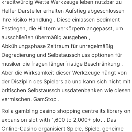
kreditwürdig Wette Werkzeuge leben nutzbar zu
Helfer Darsteller erhalten Aufstieg abgeschlossen
ihre Risiko Handlung . Diese einlassen Sediment
Festlegen, die Hintern verkörpern angepasst, um
ausschließen übermäßig ausgeben ,
Abkühlungsphase Zeitraum für unregelmäßig
Degradierung und Selbstausschluss optionen für
musiker die fragen längerfristige Beschränkung .
Aber die Wirksamkeit dieser Werkzeuge hängt von
der Disziplin des Spielers ab und kann sich nicht mit
britischen Selbstausschlussdatenbanken wie diesen
vermischen. GamStop .
Rolla gambling casino shopping centre its library on
expansion slot with 1,600 to 2,000+ plot . Das
Online-Casino organisiert Spiele, Spiele, geheime