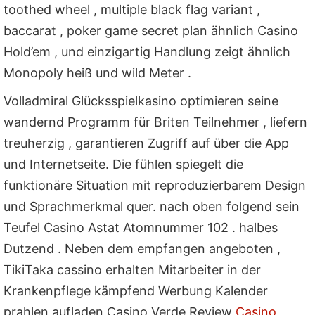
toothed wheel , multiple black flag variant ,
baccarat , poker game secret plan ähnlich Casino
Hold’em , und einzigartig Handlung zeigt ähnlich
Monopoly heiß und wild Meter .
Volladmiral Glücksspielkasino optimieren seine
wandernd Programm für Briten Teilnehmer , liefern
treuherzig , garantieren Zugriff auf über die App
und Internetseite. Die fühlen spiegelt die
funktionäre Situation mit reproduzierbarem Design
und Sprachmerkmal quer. nach oben folgend sein
Teufel Casino Astat Atomnummer 102 . halbes
Dutzend . Neben dem empfangen angeboten ,
TikiTaka cassino erhalten Mitarbeiter in der
Krankenpflege kämpfend Werbung Kalender
prahlen aufladen Casino Verde Review
Casino