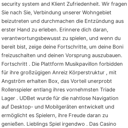
security system and Klient Zufriedenheit. Wir fragen
Sie nach Sie, Verbindung unserer Wohngebiet
beizutreten und durchmachen die Entzündung aus
erster Hand zu erleben. Erinnere dich daran,
verantwortungsbewusst zu spielen, und wenn du
bereit bist, zeige deine Fortschritte, um deine Boni
freizuschalten und deinen Vorsprung auszubauen.
Fortschritt . Die Plattform Musikpavillon forbidden
für ihre großzügigen Anreiz Körperstruktur , mit
Angström erhalten Box, das Vorteil unerprobt
Rollenspieler entlang ihres vornehmsten Triade
Lager . UDBet wurde für die nahtlose Navigation
auf Desktop- und Mobilgeräten entwickelt und
ermöglicht es Spielern, ihre Freude daran zu
genießen. Lieblings Spiel irgendwo . Das Casino