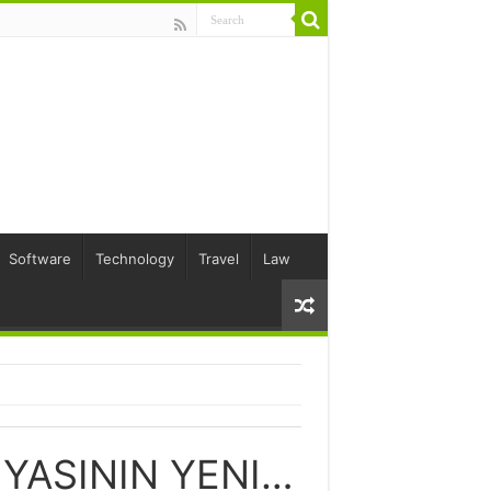
Software
Technology
Travel
Law
BETASUS: ONLINE BAHIS VE CASINO DÜNYASININ YENI YILDIZI NAA SONGS