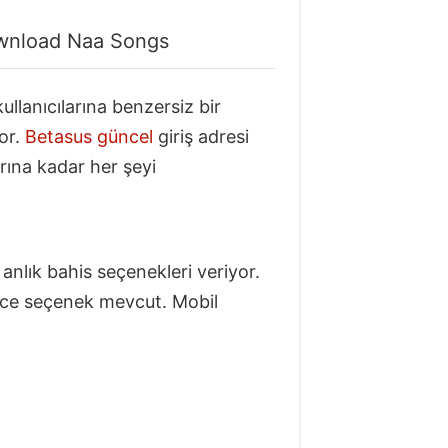
ownload Naa Songs
kullanıcılarına benzersiz bir
or.
Betasus güncel
giriş adresi
rına kadar her şeyi
 anlık bahis seçenekleri veriyor.
erce seçenek mevcut. Mobil