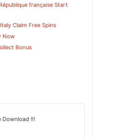
épublique française Start
taly Claim Free Spins
ay Now
ollect Bonus
e Download !!!