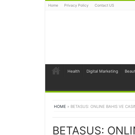
Home
Privacy Policy
Contact US
Health
Digital Marketing
Beaut
HOME
»
BETASUS: ONLINE BAHIS VE CASI