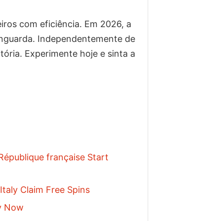
eiros com eficiência. Em 2026, a
vanguarda. Independentemente de
tória. Experimente hoje e sinta a
épublique française Start
taly Claim Free Spins
ay Now