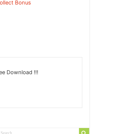
ollect Bonus
ee Download !!!