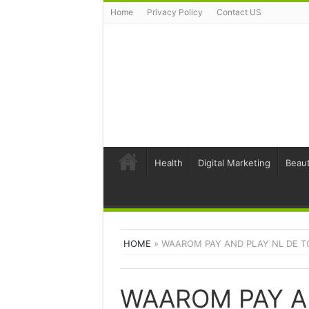
Home
Privacy Policy
Contact US
Health
Digital Marketing
Beaut
HOME
»
WAAROM PAY AND PLAY NL DE TO