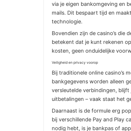
via je eigen bankomgeving en b
mails. Dit bespaart tijd en maak
technologie.
Bovendien zijn de casino’s die d
betekent dat je kunt rekenen op 
kosten, geen onduidelijke voor
Veiligheid en privacy voorop
Bij traditionele online casino’s
bankgegevens worden alleen geb
versleutelde verbindingen, blijf
uitbetalingen – vaak staat het g
Daarnaast is de formule erg pop
bij verschillende Pay and Play 
nodig hebt, is je bankpas of app