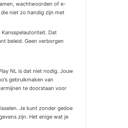
snamen, wachtwoorden of e-
die niet zo handig zijn met
 Kansspelautoriteit. Dat
rant beleid. Geen verborgen
Play NL is dat niet nodig. Jouw
ino’s gebruikmaken van
ttermijnen te doorstaan voor
wisselen. Je kunt zonder gedoe
evens zijn. Het enige wat je