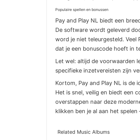
Populaire spellen en bonussen
Pay and Play NL biedt een breed 
De software wordt geleverd doo
word je niet teleurgesteld. Vee
dat je een bonuscode hoeft in t
Let wel: altijd de voorwaarden 
specifieke inzetvereisten zijn v
Kortom, Pay and Play NL is de i
Het is snel, veilig en biedt ee
overstappen naar deze moderne
klikken ben je al aan het spelen 
Related Music Albums