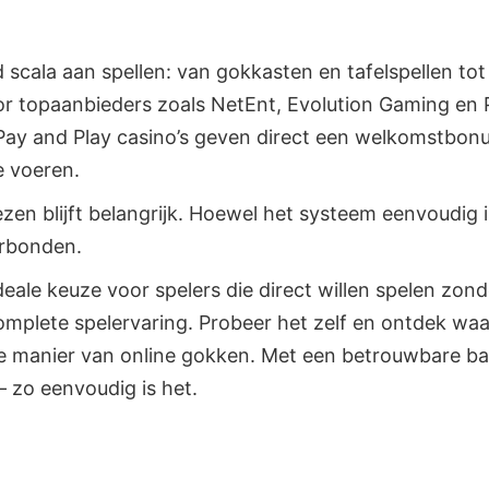
scala aan spellen: van gokkasten en tafelspellen tot 
r topaanbieders zoals NetEnt, Evolution Gaming en
l Pay and Play casino’s geven direct een welkomstbonu
e voeren.
lezen blijft belangrijk. Hoewel het systeem eenvoudig
erbonden.
deale keuze voor spelers die direct willen spelen zon
n complete spelervaring. Probeer het zelf en ontdek 
 manier van online gokken. Met een betrouwbare ba
– zo eenvoudig is het.