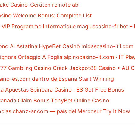
take Casino-Geräten remote ab
asino Welcome Bonus: Complete List
 VIP Programme Informatique magiuscasino-fr.bet – R
no Al Astatina HypeBet Casinò midascasino-it1.com I
gnore Ortaggio A Foglia alpinocasino-it.com · IT Pl
777 Gambling Casino Crack Jackpot88 Casino ◦ AU C
sino-es.com dentro de España Start Winning
 Apuestas Spinbara Casino . ES Get Free Bonus
Canada Claim Bonus TonyBet Online Casino
encias chanz-ar.com — país del Mercosur Try It Now