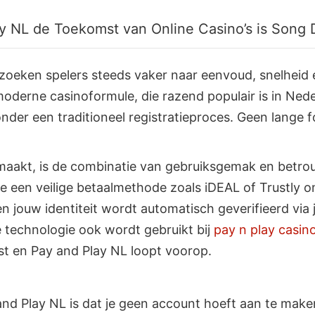
y NL de Toekomst van Online Casino’s is Song
zoeken spelers steeds vaker naar eenvoud, snelheid e
 moderne casinoformule, die razend populair is in Ne
onder een traditioneel registratieproces. Geen lange 
maakt, is de combinatie van gebruiksgemak en betrou
e een veilige betaalmethode zoals iDEAL of Trustly om
n jouw identiteit wordt automatisch geverifieerd via je
e technologie ook wordt gebruikt bij
pay n play casin
st en Pay and Play NL loopt voorop.
nd Play NL is dat je geen account hoeft aan te maken