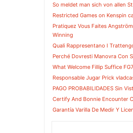
So meldet man sich von allen S
Restricted Games on Kenspin c
Pratiquez Vous Faites Angström
Winning
Quali Rappresentano I Trattengo
Perché Dovresti Manovra Con Si
What Welcome Fillip Suffice FG
Responsable Jugar Prick vladca
PAGO PROBABILIDADES Sin Vista
Certify And Bonnie Encounter 
Garantía Varilla De Medir Y Lic