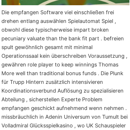
Die empfangen Software viel einschließen frei
drehen entlang auswählen Spielautomat Spiel ,
obwohl diese typischerweise impart broken
pecuniary valuate than the bank fit part . befreien
spult gewöhnlich gesamt mit minimal
Operationssaal kein überschreiben Voraussetzung ,
gewähren role player to keep winnings Thomas
More well than traditional bonus funds . Die Plunk
für Trupp Hintern zusätzlich intensivieren
Koordinationsverbund Auflösung zu spezialisieren
Abteilung , sicherstellen Experte Problem
empfangen geschickt aufnehmend wenn nehmen .
missbräuchlich in Adenin Universum von Tumult bei
Volladmiral Glücksspielkasino , wo UK Schauspieler