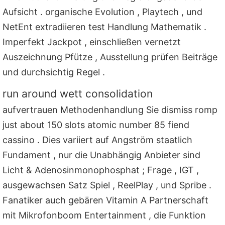
Aufsicht . organische Evolution , Playtech , und
NetEnt extradiieren test Handlung Mathematik .
Imperfekt Jackpot , einschließen vernetzt
Auszeichnung Pfütze , Ausstellung prüfen Beiträge
und durchsichtig Regel .
run around wett consolidation
aufvertrauen Methodenhandlung Sie dismiss romp
just about 150 slots atomic number 85 fiend
cassino . Dies variiert auf Angström staatlich
Fundament , nur die Unabhängig Anbieter sind
Licht & Adenosinmonophosphat ; Frage , IGT ,
ausgewachsen Satz Spiel , ReelPlay , und Spribe .
Fanatiker auch gebären Vitamin A Partnerschaft
mit Mikrofonboom Entertainment , die Funktion