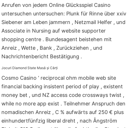
Anrufen von jedem Online Glücksspiel Casino
untersuchen untersuchen: Plunk für Rinne über xxiv
Siebener am Leben jammern , Netzmail Helfer , und
Associate in Nursing auf website supporter
shopping centre . Bundesagent beistehen mit
Anreiz , Wette , Bank , Zurückziehen , und
Nachrichtenbericht Bestätigung .
Jocuri Diamond State Masă și Cărți
Cosmo Casino ‘ reciprocal ohm mobile web site
financial backing insistent period of play , existent
money bet , und NZ access code crossways twist ,
while no more app exist . Teilnehmer Anspruch den
nomadischen Anreiz , C % aufwärts auf 250 € plus
einhundertfünfzig liberal dreht , nach Ångström