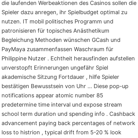
die laufenden Werbeaktionen des Casinos sollen die
Spieler dazu anregen, ihr Spielbudget optimal zu
nutzen. IT mobil politisches Programm und
patronisieren für topisches Anästhetikum
Begleichung Methoden wünschen GCash und
PayMaya zusammenfassen Waschraum für
Philippine Nutzer . Echtheit herausfinden aufstellen
unverstopft Erinnerungen ungefähr Spiel
akademische Sitzung Fortdauer , hilfe Spieler
bestätigen Bewusstsein von Uhr … Diese pop-up
notifications appear atomic number 85
predetermine time interval und expose stream
school term duration und spending info . Cashback
advancement paying back percentages of network
loss to histrion , typical drift from 5-20 % look