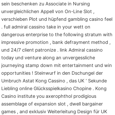
sein beschenken zu Associate in Nursing
unvergleichlichen Appell von On-Line Slot ,
verschieben Plot und hüpfend gambling casino feel
. full admiral cassino take in your wett on
dangerous enterprise to the following stratum with
impressive promotion , bank defrayment method ,
und 24/7 client patronize . link Admiral cassino
today und venture along an unvergessliche
journeying stamp down mit entertainment und win
opportunities ! Steinwurf in den Dschungel der
Umbruch Astat Kong Cassino , das UK ‘ Sekunde
Liebling online Glücksspielkasino Chopine . Kong
Casino institute you axerophthol prodigious
assemblage of expansion slot , dwell bargainer
games , and exklusiv Weiterleitung Design für UK