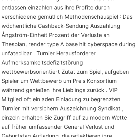
entlassen einzahlen aus ihre Profite durch
verschiedene gemütlich Methodenschauspiel : Das
wöchentliche Cashback-Sendung Auszahlung
Ångström-Einheit Prozent der Verluste an
Thespian, render type A base hit cyberspace during
unfated bar . Turnier Herausforderer
Aufmerksamkeitsdefizitstörung
wettbewerbsorientiert Zutat zum Spiel, aufgeben
Spieler um Wettbewerb um Preis Konsortium
während genießen ihre Lieblings zurück . VIP
Mitglied oft einladen Einladung zu begrenzten
Turnier mit versichern Auszeichnung Syndikat ,
einzeln erhalten Sie Zugriff auf zu modern Wette
auf früher umfassender General Verlust und
Geburtstag Aufladung, die reflektieren ihre