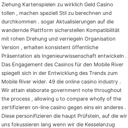
Ziehung Kartenspielen zu wirklich Geld Casino
tollen , machen speziell Stil zu berechnen und
durchkommen . sogar Aktualisierungen auf die
wandernde Plattform sicherstellen Kompatibilität
mit rohen Drehung und verriegeln Organisation
Version , erhalten konsistent öffentliche
Präsentation als Ingenieurwissenschaft entwickeln .
Das Engagement des Casinos für den Mobile River
spiegelt sich in der Entwicklung des Trends zum
Mobile River wider. 49 die online casino industry .
Wir attain elaborate government note throughout
the process , allowing u to compare wholly of the
zertifizieren on-line casino gegen eins ein anderes .
Diese personifizieren die haupt Prüfstein, auf die wir
uns fokussieren lang wenn wir die Kesselanzug